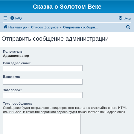
Сказка о Золотом Веке
FAQ
Вход
П
На главную
Список форумов
Отправить сообщение администрации
о
Отправить сообщение администрации
и
с
Получатель:
Администратор
к
Ваш адрес email:
Ваше имя:
Заголовок:
Текст сообщения:
Сообщение будет отправлено в виде простого текста, не включайте в него HTML
или BBCode. В качестве обратного адреса будет показываться ваш адрес email.