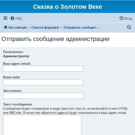
Сказка о Золотом Веке
FAQ
Вход
П
На главную
Список форумов
Отправить сообщение администрации
о
Отправить сообщение администрации
и
с
Получатель:
Администратор
к
Ваш адрес email:
Ваше имя:
Заголовок:
Текст сообщения:
Сообщение будет отправлено в виде простого текста, не включайте в него HTML
или BBCode. В качестве обратного адреса будет показываться ваш адрес email.