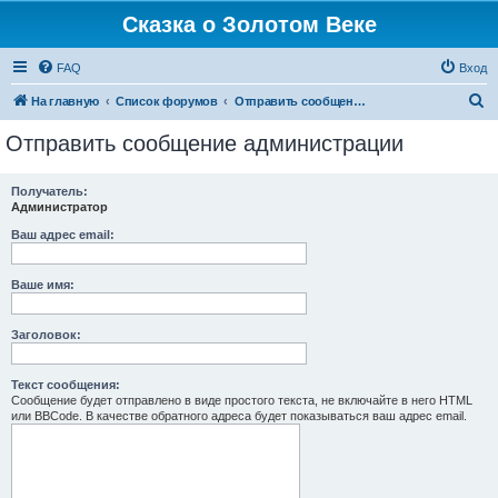
Сказка о Золотом Веке
FAQ
Вход
П
На главную
Список форумов
Отправить сообщение администрации
о
Отправить сообщение администрации
и
с
Получатель:
Администратор
к
Ваш адрес email:
Ваше имя:
Заголовок:
Текст сообщения:
Сообщение будет отправлено в виде простого текста, не включайте в него HTML
или BBCode. В качестве обратного адреса будет показываться ваш адрес email.