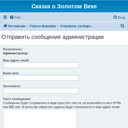
Сказка о Золотом Веке
FAQ
Вход
П
На главную
Список форумов
Отправить сообщение администрации
о
Отправить сообщение администрации
и
с
Получатель:
Администратор
к
Ваш адрес email:
Ваше имя:
Заголовок:
Текст сообщения:
Сообщение будет отправлено в виде простого текста, не включайте в него HTML
или BBCode. В качестве обратного адреса будет показываться ваш адрес email.