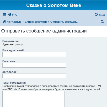
Сказка о Золотом Веке
FAQ
Вход
П
На главную
Список форумов
Отправить сообщение администрации
о
Отправить сообщение администрации
и
с
Получатель:
Администратор
к
Ваш адрес email:
Ваше имя:
Заголовок:
Текст сообщения:
Сообщение будет отправлено в виде простого текста, не включайте в него HTML
или BBCode. В качестве обратного адреса будет показываться ваш адрес email.