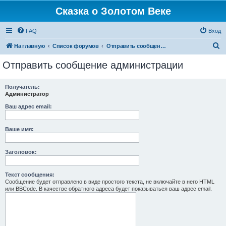
Сказка о Золотом Веке
FAQ
Вход
П
На главную
Список форумов
Отправить сообщение администрации
о
Отправить сообщение администрации
и
с
Получатель:
Администратор
к
Ваш адрес email:
Ваше имя:
Заголовок:
Текст сообщения:
Сообщение будет отправлено в виде простого текста, не включайте в него HTML
или BBCode. В качестве обратного адреса будет показываться ваш адрес email.