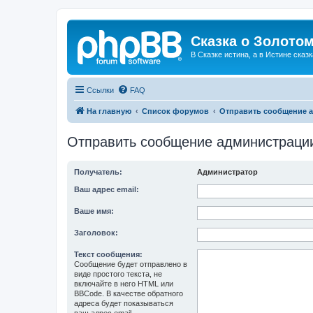
Сказка о Золотом
В Сказке истина, а в Истине сказк
Ссылки
FAQ
На главную
Список форумов
Отправить сообщение 
Отправить сообщение администраци
Получатель:
Администратор
Ваш адрес email:
Ваше имя:
Заголовок:
Текст сообщения:
Сообщение будет отправлено в
виде простого текста, не
включайте в него HTML или
BBCode. В качестве обратного
адреса будет показываться
ваш адрес email.