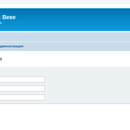
 Веке
а.
администрации
и