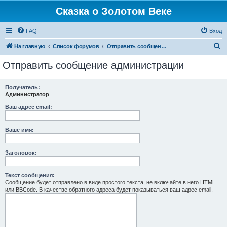
Сказка о Золотом Веке
FAQ
Вход
П
На главную
Список форумов
Отправить сообщение администрации
о
Отправить сообщение администрации
и
с
Получатель:
Администратор
к
Ваш адрес email:
Ваше имя:
Заголовок:
Текст сообщения:
Сообщение будет отправлено в виде простого текста, не включайте в него HTML
или BBCode. В качестве обратного адреса будет показываться ваш адрес email.