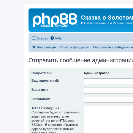
Сказка о Золотом
В Сказке истина, а в Истине сказк
Ссылки
FAQ
На главную
Список форумов
Отправить сообщение 
Отправить сообщение администраци
Получатель:
Администратор
Ваш адрес email:
Ваше имя:
Заголовок:
Текст сообщения:
Сообщение будет отправлено в
виде простого текста, не
включайте в него HTML или
BBCode. В качестве обратного
адреса будет показываться
ваш адрес email.