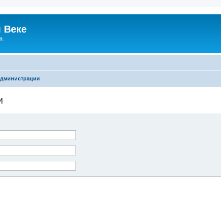
 Веке
а.
администрации
и