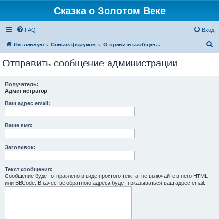
Сказка о Золотом Веке
FAQ
Вход
П
На главную
Список форумов
Отправить сообщение администрации
о
Отправить сообщение администрации
и
с
Получатель:
Администратор
к
Ваш адрес email:
Ваше имя:
Заголовок:
Текст сообщения:
Сообщение будет отправлено в виде простого текста, не включайте в него HTML
или BBCode. В качестве обратного адреса будет показываться ваш адрес email.