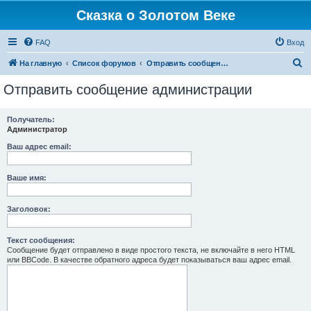
Сказка о Золотом Веке
FAQ
Вход
П
На главную
Список форумов
Отправить сообщение администрации
о
Отправить сообщение администрации
и
с
Получатель:
Администратор
к
Ваш адрес email:
Ваше имя:
Заголовок:
Текст сообщения:
Сообщение будет отправлено в виде простого текста, не включайте в него HTML
или BBCode. В качестве обратного адреса будет показываться ваш адрес email.