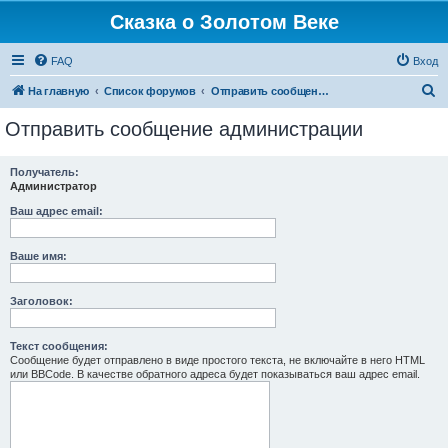
Сказка о Золотом Веке
FAQ
Вход
П
На главную
Список форумов
Отправить сообщение администрации
о
Отправить сообщение администрации
и
с
Получатель:
Администратор
к
Ваш адрес email:
Ваше имя:
Заголовок:
Текст сообщения:
Сообщение будет отправлено в виде простого текста, не включайте в него HTML
или BBCode. В качестве обратного адреса будет показываться ваш адрес email.