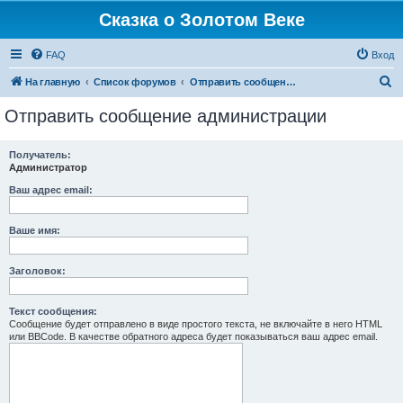
Сказка о Золотом Веке
FAQ
Вход
П
На главную
Список форумов
Отправить сообщение администрации
о
Отправить сообщение администрации
и
с
Получатель:
Администратор
к
Ваш адрес email:
Ваше имя:
Заголовок:
Текст сообщения:
Сообщение будет отправлено в виде простого текста, не включайте в него HTML
или BBCode. В качестве обратного адреса будет показываться ваш адрес email.