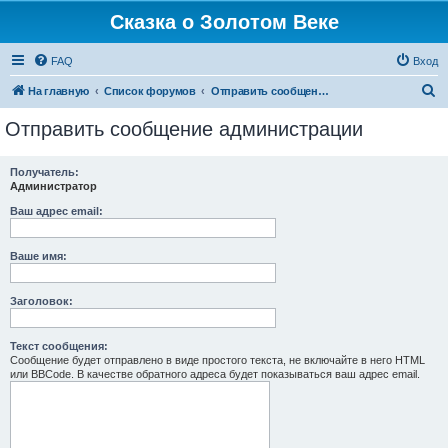
Сказка о Золотом Веке
FAQ
Вход
П
На главную
Список форумов
Отправить сообщение администрации
о
Отправить сообщение администрации
и
с
Получатель:
Администратор
к
Ваш адрес email:
Ваше имя:
Заголовок:
Текст сообщения:
Сообщение будет отправлено в виде простого текста, не включайте в него HTML
или BBCode. В качестве обратного адреса будет показываться ваш адрес email.