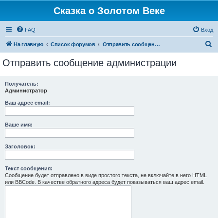
Сказка о Золотом Веке
FAQ
Вход
П
На главную
Список форумов
Отправить сообщение администрации
о
Отправить сообщение администрации
и
с
Получатель:
Администратор
к
Ваш адрес email:
Ваше имя:
Заголовок:
Текст сообщения:
Сообщение будет отправлено в виде простого текста, не включайте в него HTML
или BBCode. В качестве обратного адреса будет показываться ваш адрес email.