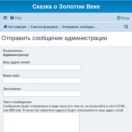
Сказка о Золотом Веке
FAQ
Вход
П
На главную
Список форумов
Отправить сообщение администрации
о
Отправить сообщение администрации
и
с
Получатель:
Администратор
к
Ваш адрес email:
Ваше имя:
Заголовок:
Текст сообщения:
Сообщение будет отправлено в виде простого текста, не включайте в него HTML
или BBCode. В качестве обратного адреса будет показываться ваш адрес email.