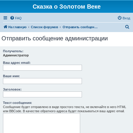
Сказка о Золотом Веке
FAQ
Вход
П
На главную
Список форумов
Отправить сообщение администрации
о
Отправить сообщение администрации
и
с
Получатель:
Администратор
к
Ваш адрес email:
Ваше имя:
Заголовок:
Текст сообщения:
Сообщение будет отправлено в виде простого текста, не включайте в него HTML
или BBCode. В качестве обратного адреса будет показываться ваш адрес email.