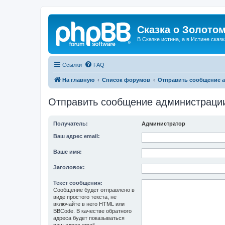
Сказка о Золотом
В Сказке истина, а в Истине сказк
Ссылки
FAQ
На главную
Список форумов
Отправить сообщение 
Отправить сообщение администраци
Получатель:
Администратор
Ваш адрес email:
Ваше имя:
Заголовок:
Текст сообщения:
Сообщение будет отправлено в
виде простого текста, не
включайте в него HTML или
BBCode. В качестве обратного
адреса будет показываться
ваш адрес email.