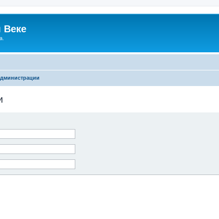
 Веке
а.
администрации
и