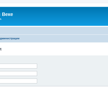
 Веке
а.
администрации
и