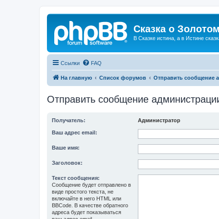
Сказка о Золотом
В Сказке истина, а в Истине сказк
Ссылки
FAQ
На главную
Список форумов
Отправить сообщение 
Отправить сообщение администраци
Получатель:
Администратор
Ваш адрес email:
Ваше имя:
Заголовок:
Текст сообщения:
Сообщение будет отправлено в
виде простого текста, не
включайте в него HTML или
BBCode. В качестве обратного
адреса будет показываться
ваш адрес email.