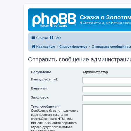
Сказка о Золотом
В Сказке истина, а в Истине сказк
Ссылки
FAQ
На главную
Список форумов
Отправить сообщение 
Отправить сообщение администраци
Получатель:
Администратор
Ваш адрес email:
Ваше имя:
Заголовок:
Текст сообщения:
Сообщение будет отправлено в
виде простого текста, не
включайте в него HTML или
BBCode. В качестве обратного
адреса будет показываться
ваш адрес email.