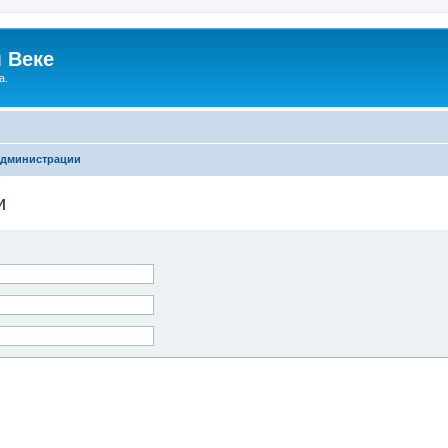
 Веке
а.
администрации
и