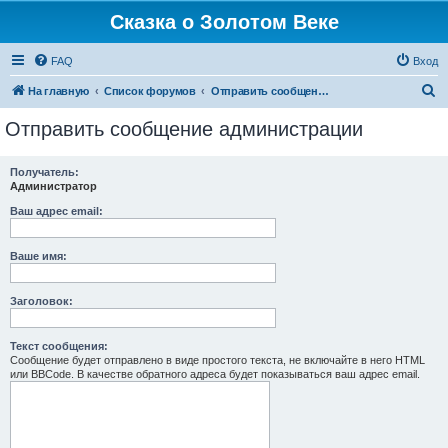
Сказка о Золотом Веке
FAQ
Вход
П
На главную
Список форумов
Отправить сообщение администрации
о
Отправить сообщение администрации
и
с
Получатель:
Администратор
к
Ваш адрес email:
Ваше имя:
Заголовок:
Текст сообщения:
Сообщение будет отправлено в виде простого текста, не включайте в него HTML
или BBCode. В качестве обратного адреса будет показываться ваш адрес email.