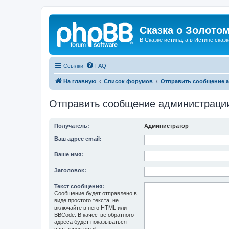
Сказка о Золотом
В Сказке истина, а в Истине сказк
Ссылки
FAQ
На главную
Список форумов
Отправить сообщение 
Отправить сообщение администраци
Получатель:
Администратор
Ваш адрес email:
Ваше имя:
Заголовок:
Текст сообщения:
Сообщение будет отправлено в
виде простого текста, не
включайте в него HTML или
BBCode. В качестве обратного
адреса будет показываться
ваш адрес email.