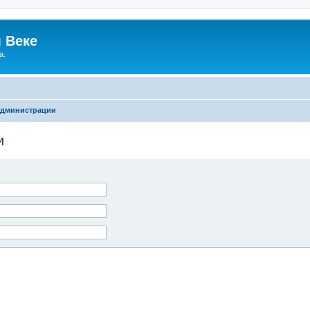
 Веке
а.
администрации
и