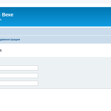
 Веке
а.
администрации
и