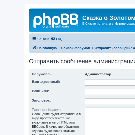
Сказка о Золотом
В Сказке истина, а в Истине сказк
Ссылки
FAQ
На главную
Список форумов
Отправить сообщение 
Отправить сообщение администраци
Получатель:
Администратор
Ваш адрес email:
Ваше имя:
Заголовок:
Текст сообщения:
Сообщение будет отправлено в
виде простого текста, не
включайте в него HTML или
BBCode. В качестве обратного
адреса будет показываться
ваш адрес email.