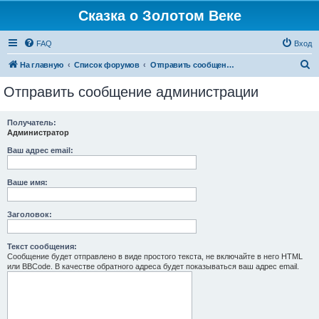
Сказка о Золотом Веке
FAQ
Вход
П
На главную
Список форумов
Отправить сообщение администрации
о
Отправить сообщение администрации
и
с
Получатель:
Администратор
к
Ваш адрес email:
Ваше имя:
Заголовок:
Текст сообщения:
Сообщение будет отправлено в виде простого текста, не включайте в него HTML
или BBCode. В качестве обратного адреса будет показываться ваш адрес email.