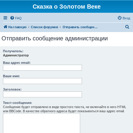
Сказка о Золотом Веке
FAQ
Вход
П
На главную
Список форумов
Отправить сообщение администрации
о
Отправить сообщение администрации
и
с
Получатель:
Администратор
к
Ваш адрес email:
Ваше имя:
Заголовок:
Текст сообщения:
Сообщение будет отправлено в виде простого текста, не включайте в него HTML
или BBCode. В качестве обратного адреса будет показываться ваш адрес email.