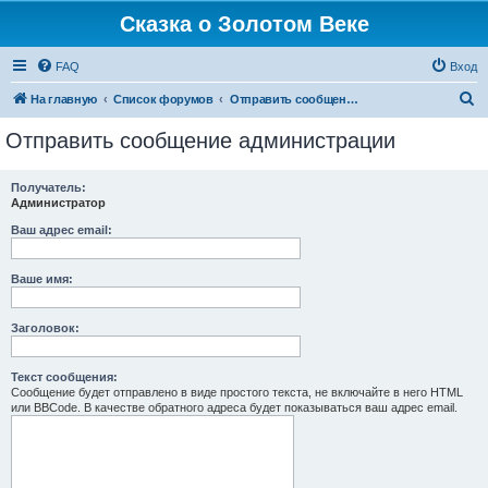
Сказка о Золотом Веке
FAQ
Вход
П
На главную
Список форумов
Отправить сообщение администрации
о
Отправить сообщение администрации
и
с
Получатель:
Администратор
к
Ваш адрес email:
Ваше имя:
Заголовок:
Текст сообщения:
Сообщение будет отправлено в виде простого текста, не включайте в него HTML
или BBCode. В качестве обратного адреса будет показываться ваш адрес email.