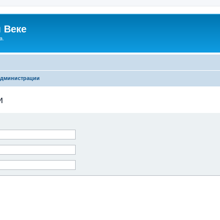
 Веке
а.
администрации
и