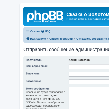
Сказка о Золотом
В Сказке истина, а в Истине сказк
Ссылки
FAQ
На главную
Список форумов
Отправить сообщение 
Отправить сообщение администраци
Получатель:
Администратор
Ваш адрес email:
Ваше имя:
Заголовок:
Текст сообщения:
Сообщение будет отправлено в
виде простого текста, не
включайте в него HTML или
BBCode. В качестве обратного
адреса будет показываться
ваш адрес email.