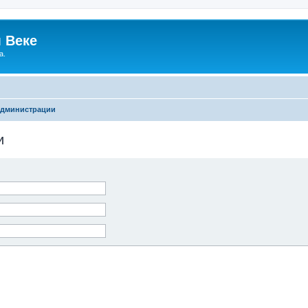
 Веке
а.
администрации
и