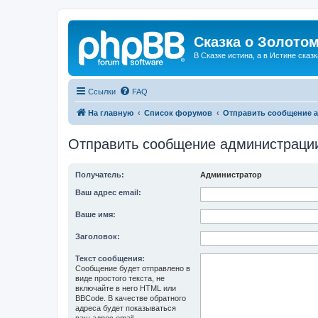
Сказка о Золотом
В Сказке истина, а в Истине сказк
Ссылки
FAQ
На главную
Список форумов
Отправить сообщение 
Отправить сообщение администраци
Получатель:
Администратор
Ваш адрес email:
Ваше имя:
Заголовок:
Текст сообщения:
Сообщение будет отправлено в
виде простого текста, не
включайте в него HTML или
BBCode. В качестве обратного
адреса будет показываться
ваш адрес email.