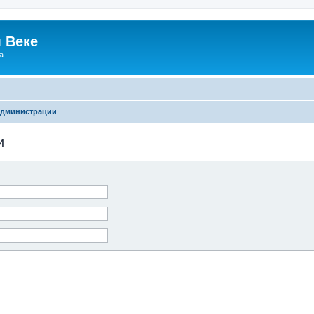
 Веке
а.
администрации
и