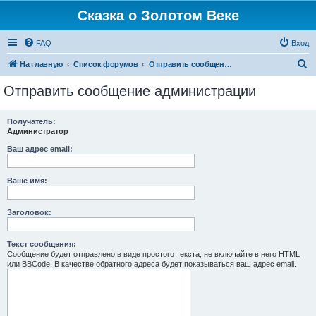
Сказка о Золотом Веке
FAQ
Вход
П
На главную
Список форумов
Отправить сообщение администрации
о
Отправить сообщение администрации
и
с
Получатель:
Администратор
к
Ваш адрес email:
Ваше имя:
Заголовок:
Текст сообщения:
Сообщение будет отправлено в виде простого текста, не включайте в него HTML
или BBCode. В качестве обратного адреса будет показываться ваш адрес email.