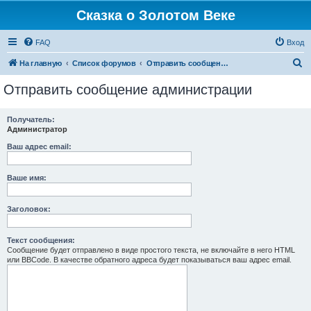
Сказка о Золотом Веке
FAQ
Вход
П
На главную
Список форумов
Отправить сообщение администрации
о
Отправить сообщение администрации
и
с
Получатель:
Администратор
к
Ваш адрес email:
Ваше имя:
Заголовок:
Текст сообщения:
Сообщение будет отправлено в виде простого текста, не включайте в него HTML
или BBCode. В качестве обратного адреса будет показываться ваш адрес email.