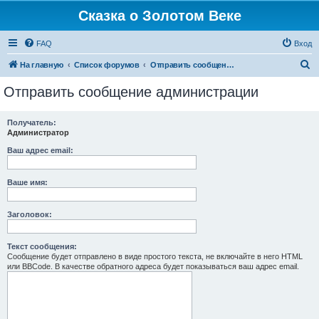
Сказка о Золотом Веке
FAQ
Вход
П
На главную
Список форумов
Отправить сообщение администрации
о
Отправить сообщение администрации
и
с
Получатель:
Администратор
к
Ваш адрес email:
Ваше имя:
Заголовок:
Текст сообщения:
Сообщение будет отправлено в виде простого текста, не включайте в него HTML
или BBCode. В качестве обратного адреса будет показываться ваш адрес email.