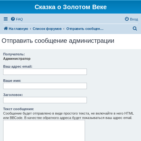
Сказка о Золотом Веке
FAQ
Вход
П
На главную
Список форумов
Отправить сообщение администрации
о
Отправить сообщение администрации
и
с
Получатель:
Администратор
к
Ваш адрес email:
Ваше имя:
Заголовок:
Текст сообщения:
Сообщение будет отправлено в виде простого текста, не включайте в него HTML
или BBCode. В качестве обратного адреса будет показываться ваш адрес email.