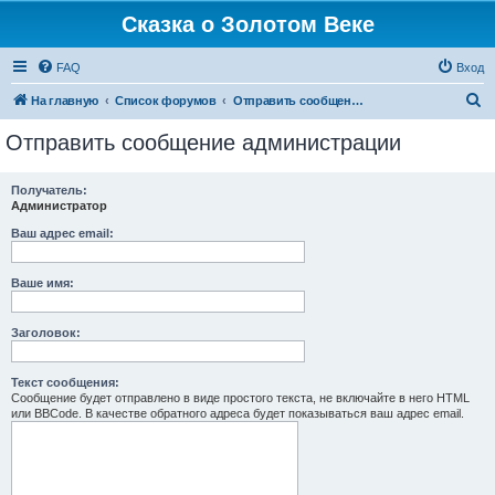
Сказка о Золотом Веке
FAQ
Вход
П
На главную
Список форумов
Отправить сообщение администрации
о
Отправить сообщение администрации
и
с
Получатель:
Администратор
к
Ваш адрес email:
Ваше имя:
Заголовок:
Текст сообщения:
Сообщение будет отправлено в виде простого текста, не включайте в него HTML
или BBCode. В качестве обратного адреса будет показываться ваш адрес email.