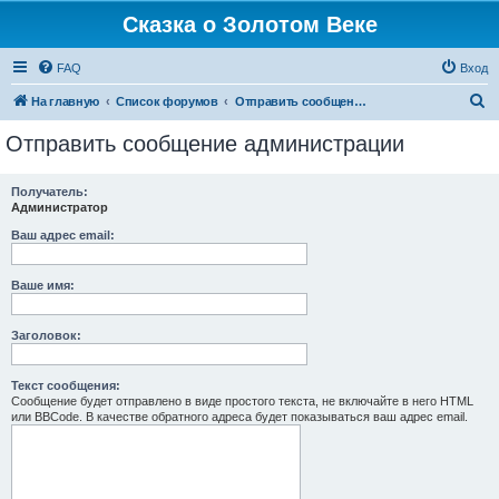
Сказка о Золотом Веке
FAQ
Вход
П
На главную
Список форумов
Отправить сообщение администрации
о
Отправить сообщение администрации
и
с
Получатель:
Администратор
к
Ваш адрес email:
Ваше имя:
Заголовок:
Текст сообщения:
Сообщение будет отправлено в виде простого текста, не включайте в него HTML
или BBCode. В качестве обратного адреса будет показываться ваш адрес email.