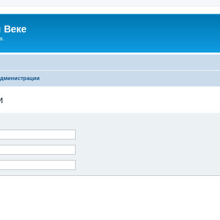
 Веке
а.
администрации
и