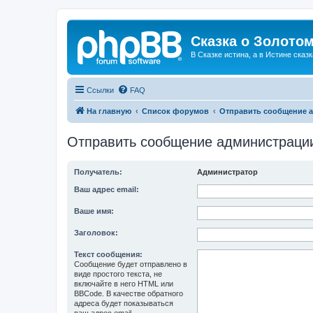
Сказка о Золотом
В Сказке истина, а в Истине сказк
Ссылки
FAQ
На главную
Список форумов
Отправить сообщение 
Отправить сообщение администраци
Получатель:
Администратор
Ваш адрес email:
Ваше имя:
Заголовок:
Текст сообщения:
Сообщение будет отправлено в
виде простого текста, не
включайте в него HTML или
BBCode. В качестве обратного
адреса будет показываться
ваш адрес email.