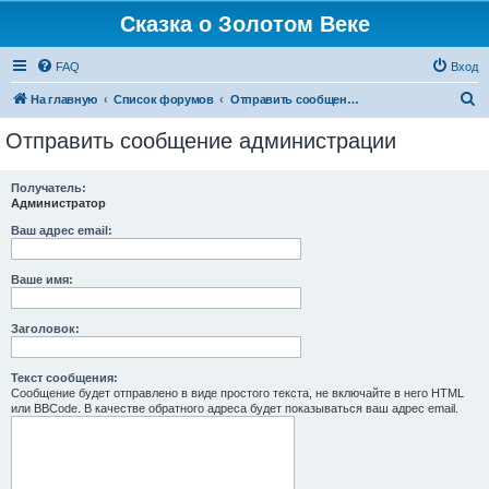
Сказка о Золотом Веке
FAQ
Вход
П
На главную
Список форумов
Отправить сообщение администрации
о
Отправить сообщение администрации
и
с
Получатель:
Администратор
к
Ваш адрес email:
Ваше имя:
Заголовок:
Текст сообщения:
Сообщение будет отправлено в виде простого текста, не включайте в него HTML
или BBCode. В качестве обратного адреса будет показываться ваш адрес email.