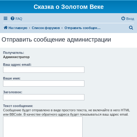
Сказка о Золотом Веке
FAQ
Вход
П
На главную
Список форумов
Отправить сообщение администрации
о
Отправить сообщение администрации
и
с
Получатель:
Администратор
к
Ваш адрес email:
Ваше имя:
Заголовок:
Текст сообщения:
Сообщение будет отправлено в виде простого текста, не включайте в него HTML
или BBCode. В качестве обратного адреса будет показываться ваш адрес email.