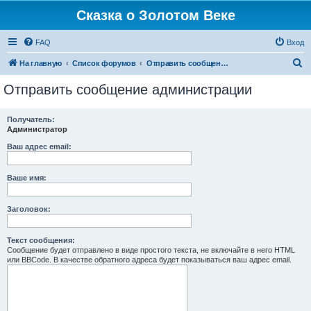
Сказка о Золотом Веке
FAQ
Вход
П
На главную
Список форумов
Отправить сообщение администрации
о
Отправить сообщение администрации
и
с
Получатель:
Администратор
к
Ваш адрес email:
Ваше имя:
Заголовок:
Текст сообщения:
Сообщение будет отправлено в виде простого текста, не включайте в него HTML
или BBCode. В качестве обратного адреса будет показываться ваш адрес email.