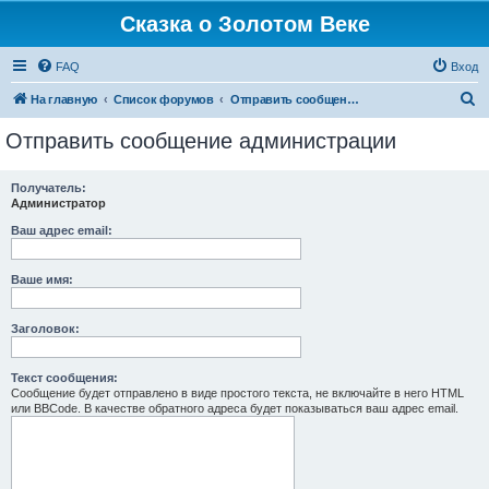
Сказка о Золотом Веке
FAQ
Вход
П
На главную
Список форумов
Отправить сообщение администрации
о
Отправить сообщение администрации
и
с
Получатель:
Администратор
к
Ваш адрес email:
Ваше имя:
Заголовок:
Текст сообщения:
Сообщение будет отправлено в виде простого текста, не включайте в него HTML
или BBCode. В качестве обратного адреса будет показываться ваш адрес email.