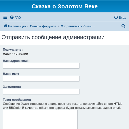
Сказка о Золотом Веке
FAQ
Вход
П
На главную
Список форумов
Отправить сообщение администрации
о
Отправить сообщение администрации
и
с
Получатель:
Администратор
к
Ваш адрес email:
Ваше имя:
Заголовок:
Текст сообщения:
Сообщение будет отправлено в виде простого текста, не включайте в него HTML
или BBCode. В качестве обратного адреса будет показываться ваш адрес email.