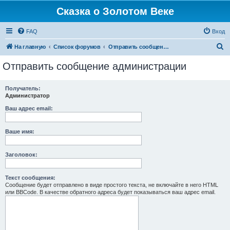
Сказка о Золотом Веке
FAQ
Вход
П
На главную
Список форумов
Отправить сообщение администрации
о
Отправить сообщение администрации
и
с
Получатель:
Администратор
к
Ваш адрес email:
Ваше имя:
Заголовок:
Текст сообщения:
Сообщение будет отправлено в виде простого текста, не включайте в него HTML
или BBCode. В качестве обратного адреса будет показываться ваш адрес email.