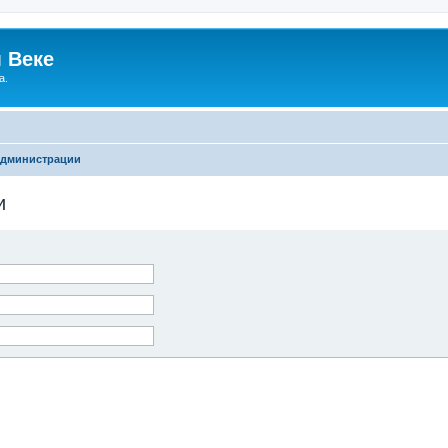
 Веке
а.
администрации
и