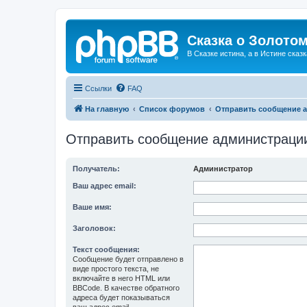
Сказка о Золотом
В Сказке истина, а в Истине сказк
Ссылки
FAQ
На главную
Список форумов
Отправить сообщение 
Отправить сообщение администраци
Получатель:
Администратор
Ваш адрес email:
Ваше имя:
Заголовок:
Текст сообщения:
Сообщение будет отправлено в
виде простого текста, не
включайте в него HTML или
BBCode. В качестве обратного
адреса будет показываться
ваш адрес email.