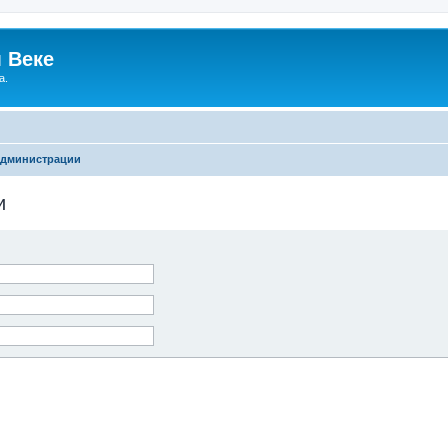
 Веке
а.
администрации
и