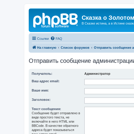
Сказка о Золотом
В Сказке истина, а в Истине сказк
Ссылки
FAQ
На главную
Список форумов
Отправить сообщение 
Отправить сообщение администраци
Получатель:
Администратор
Ваш адрес email:
Ваше имя:
Заголовок:
Текст сообщения:
Сообщение будет отправлено в
виде простого текста, не
включайте в него HTML или
BBCode. В качестве обратного
адреса будет показываться
ваш адрес email.