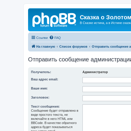
Сказка о Золотом
В Сказке истина, а в Истине сказк
Ссылки
FAQ
На главную
Список форумов
Отправить сообщение 
Отправить сообщение администраци
Получатель:
Администратор
Ваш адрес email:
Ваше имя:
Заголовок:
Текст сообщения:
Сообщение будет отправлено в
виде простого текста, не
включайте в него HTML или
BBCode. В качестве обратного
адреса будет показываться
ваш адрес email.