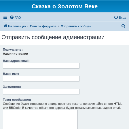
Сказка о Золотом Веке
FAQ
Вход
П
На главную
Список форумов
Отправить сообщение администрации
о
Отправить сообщение администрации
и
с
Получатель:
Администратор
к
Ваш адрес email:
Ваше имя:
Заголовок:
Текст сообщения:
Сообщение будет отправлено в виде простого текста, не включайте в него HTML
или BBCode. В качестве обратного адреса будет показываться ваш адрес email.