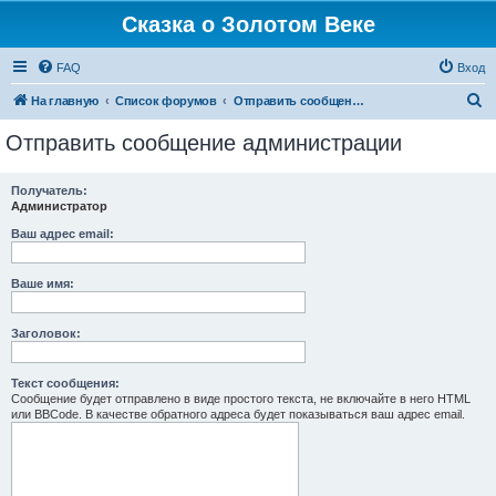
Сказка о Золотом Веке
FAQ
Вход
П
На главную
Список форумов
Отправить сообщение администрации
о
Отправить сообщение администрации
и
с
Получатель:
Администратор
к
Ваш адрес email:
Ваше имя:
Заголовок:
Текст сообщения:
Сообщение будет отправлено в виде простого текста, не включайте в него HTML
или BBCode. В качестве обратного адреса будет показываться ваш адрес email.