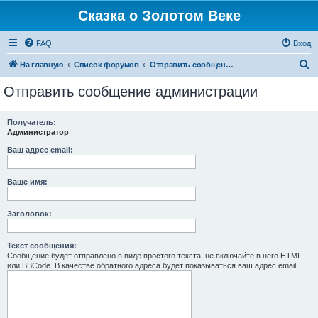
Сказка о Золотом Веке
FAQ
Вход
П
На главную
Список форумов
Отправить сообщение администрации
о
Отправить сообщение администрации
и
с
Получатель:
Администратор
к
Ваш адрес email:
Ваше имя:
Заголовок:
Текст сообщения:
Сообщение будет отправлено в виде простого текста, не включайте в него HTML
или BBCode. В качестве обратного адреса будет показываться ваш адрес email.