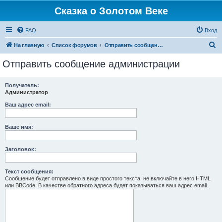
Сказка о Золотом Веке
FAQ
Вход
П
На главную
Список форумов
Отправить сообщение администрации
о
Отправить сообщение администрации
и
с
Получатель:
Администратор
к
Ваш адрес email:
Ваше имя:
Заголовок:
Текст сообщения:
Сообщение будет отправлено в виде простого текста, не включайте в него HTML
или BBCode. В качестве обратного адреса будет показываться ваш адрес email.