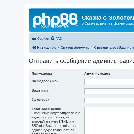
Сказка о Золотом
В Сказке истина, а в Истине сказк
Ссылки
FAQ
На главную
Список форумов
Отправить сообщение 
Отправить сообщение администраци
Получатель:
Администратор
Ваш адрес email:
Ваше имя:
Заголовок:
Текст сообщения:
Сообщение будет отправлено в
виде простого текста, не
включайте в него HTML или
BBCode. В качестве обратного
адреса будет показываться
ваш адрес email.