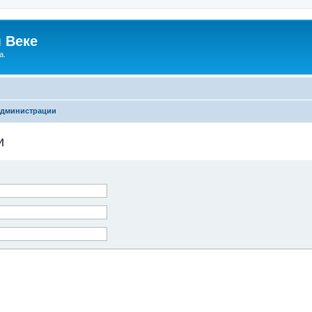
 Веке
а.
администрации
и